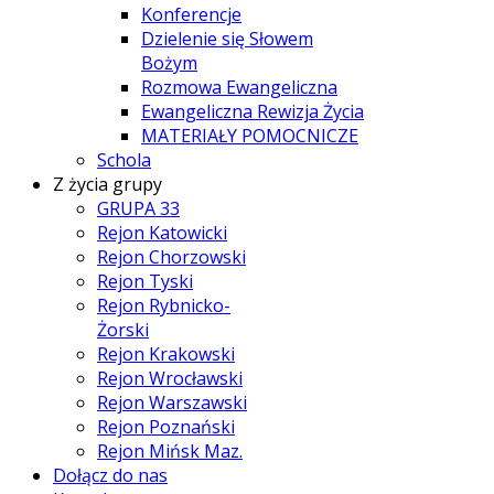
Konferencje
Dzielenie się Słowem
Bożym
Rozmowa Ewangeliczna
Ewangeliczna Rewizja Życia
MATERIAŁY POMOCNICZE
Schola
Z życia grupy
GRUPA 33
Rejon Katowicki
Rejon Chorzowski
Rejon Tyski
Rejon Rybnicko-
Żorski
Rejon Krakowski
Rejon Wrocławski
Rejon Warszawski
Rejon Poznański
Rejon Mińsk Maz.
Dołącz do nas