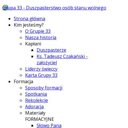
Grupa 33 - Duszpasterstwo osób stanu wolnego
Strona główna
Kim jesteśmy?
O Grupie 33
Nasza historia
Kapłani
Duszpasterze
Ks. Tadeusz Czakański -
założyciel
Liderzy świeccy
Karta Grupy 33
Formacja
Sposoby formacji
Spotkania
Rekolekcje
Adoracja
Materiały
FORMACYJNE
Słowo Pana