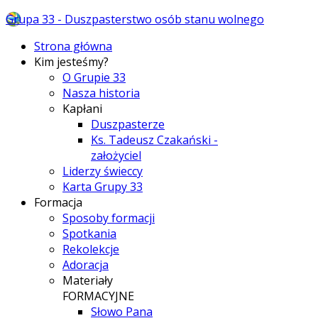
Grupa 33 - Duszpasterstwo osób stanu wolnego
Strona główna
Kim jesteśmy?
O Grupie 33
Nasza historia
Kapłani
Duszpasterze
Ks. Tadeusz Czakański -
założyciel
Liderzy świeccy
Karta Grupy 33
Formacja
Sposoby formacji
Spotkania
Rekolekcje
Adoracja
Materiały
FORMACYJNE
Słowo Pana