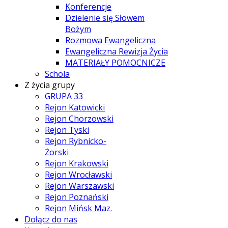
Konferencje
Dzielenie się Słowem
Bożym
Rozmowa Ewangeliczna
Ewangeliczna Rewizja Życia
MATERIAŁY POMOCNICZE
Schola
Z życia grupy
GRUPA 33
Rejon Katowicki
Rejon Chorzowski
Rejon Tyski
Rejon Rybnicko-
Żorski
Rejon Krakowski
Rejon Wrocławski
Rejon Warszawski
Rejon Poznański
Rejon Mińsk Maz.
Dołącz do nas