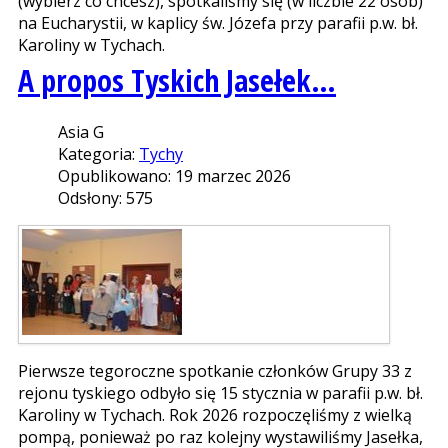
(wybierz co chcesz), spotkaliśmy się (w liczbie 22 osób)
na Eucharystii, w kaplicy św. Józefa przy parafii p.w. bł.
Karoliny w Tychach.
A propos Tyskich Jasełek…
Asia G
Kategoria:
Tychy
Opublikowano: 19 marzec 2026
Odsłony: 575
Pierwsze tegoroczne spotkanie członków Grupy 33 z
rejonu tyskiego odbyło się 15 stycznia w parafii p.w. bł.
Karoliny w Tychach. Rok 2026 rozpoczęliśmy z wielką
pompą, ponieważ po raz kolejny wystawiliśmy Jasełka,