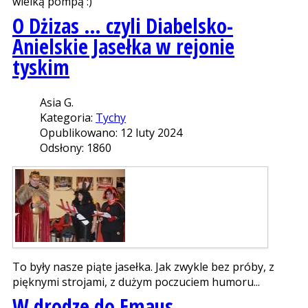
wielką pompą :)
O Dżizas … czyli Diabelsko-
Anielskie Jasełka w rejonie
tyskim
Asia G.
Kategoria:
Tychy
Opublikowano: 12 luty 2024
Odsłony: 1860
To były nasze piąte jasełka. Jak zwykle bez próby, z
pięknymi strojami, z dużym poczuciem humoru...
W drodze do Emaus