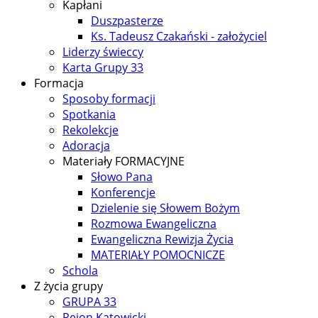
Kapłani
Duszpasterze
Ks. Tadeusz Czakański - założyciel
Liderzy świeccy
Karta Grupy 33
Formacja
Sposoby formacji
Spotkania
Rekolekcje
Adoracja
Materiały FORMACYJNE
Słowo Pana
Konferencje
Dzielenie się Słowem Bożym
Rozmowa Ewangeliczna
Ewangeliczna Rewizja Życia
MATERIAŁY POMOCNICZE
Schola
Z życia grupy
GRUPA 33
Rejon Katowicki