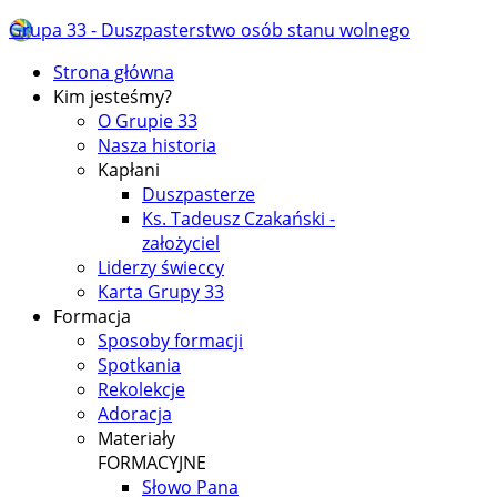
Grupa 33 - Duszpasterstwo osób stanu wolnego
Strona główna
Kim jesteśmy?
O Grupie 33
Nasza historia
Kapłani
Duszpasterze
Ks. Tadeusz Czakański -
założyciel
Liderzy świeccy
Karta Grupy 33
Formacja
Sposoby formacji
Spotkania
Rekolekcje
Adoracja
Materiały
FORMACYJNE
Słowo Pana