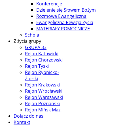
Konferencje
Dzielenie się Słowem Bożym
Rozmowa Ewangeliczna
Ewangeliczna Rewizja Życia
MATERIAŁY POMOCNICZE
Schola
Z życia grupy
GRUPA 33
Rejon Katowicki
Rejon Chorzowski
Rejon Tyski
Rejon Rybnicko-
Żorski
Rejon Krakowski
Rejon Wrocławski
Rejon Warszawski
Rejon Poznański
Rejon Mińsk Maz.
Dołącz do nas
Kontakt