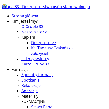
Grupa 33 - Duszpasterstwo osób stanu wolnego
Strona główna
Kim jesteśmy?
O Grupie 33
Nasza historia
Kapłani
Duszpasterze
Ks. Tadeusz Czakański -
założyciel
Liderzy świeccy
Karta Grupy 33
Formacja
Sposoby formacji
Spotkania
Rekolekcje
Adoracja
Materiały
FORMACYJNE
Słowo Pana