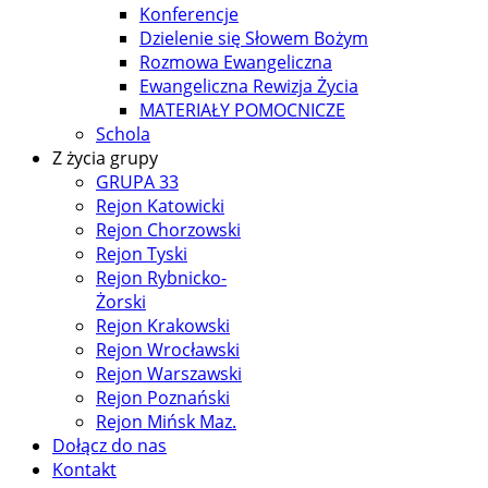
Konferencje
Dzielenie się Słowem Bożym
Rozmowa Ewangeliczna
Ewangeliczna Rewizja Życia
MATERIAŁY POMOCNICZE
Schola
Z życia grupy
GRUPA 33
Rejon Katowicki
Rejon Chorzowski
Rejon Tyski
Rejon Rybnicko-
Żorski
Rejon Krakowski
Rejon Wrocławski
Rejon Warszawski
Rejon Poznański
Rejon Mińsk Maz.
Dołącz do nas
Kontakt