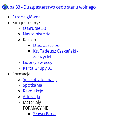
Grupa 33 - Duszpasterstwo osób stanu wolnego
Strona główna
Kim jesteśmy?
O Grupie 33
Nasza historia
Kapłani
Duszpasterze
Ks. Tadeusz Czakański -
założyciel
Liderzy świeccy
Karta Grupy 33
Formacja
Sposoby formacji
Spotkania
Rekolekcje
Adoracja
Materiały
FORMACYJNE
Słowo Pana