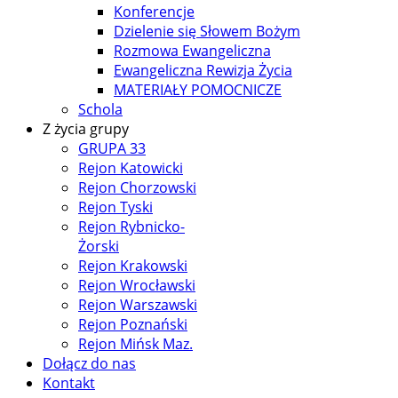
Konferencje
Dzielenie się Słowem Bożym
Rozmowa Ewangeliczna
Ewangeliczna Rewizja Życia
MATERIAŁY POMOCNICZE
Schola
Z życia grupy
GRUPA 33
Rejon Katowicki
Rejon Chorzowski
Rejon Tyski
Rejon Rybnicko-
Żorski
Rejon Krakowski
Rejon Wrocławski
Rejon Warszawski
Rejon Poznański
Rejon Mińsk Maz.
Dołącz do nas
Kontakt