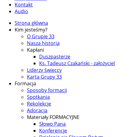
Kontakt
Audio
Strona główna
Kim jesteśmy?
O Grupie 33
Nasza historia
Kapłani
Duszpasterze
Ks. Tadeusz Czakański - założyciel
Liderzy świeccy
Karta Grupy 33
Formacja
Sposoby formacji
Spotkania
Rekolekcje
Adoracja
Materiały FORMACYJNE
Słowo Pana
Konferencje