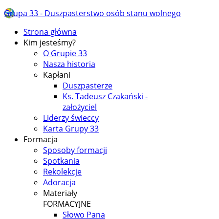
Grupa 33 - Duszpasterstwo osób stanu wolnego
Strona główna
Kim jesteśmy?
O Grupie 33
Nasza historia
Kapłani
Duszpasterze
Ks. Tadeusz Czakański -
założyciel
Liderzy świeccy
Karta Grupy 33
Formacja
Sposoby formacji
Spotkania
Rekolekcje
Adoracja
Materiały
FORMACYJNE
Słowo Pana