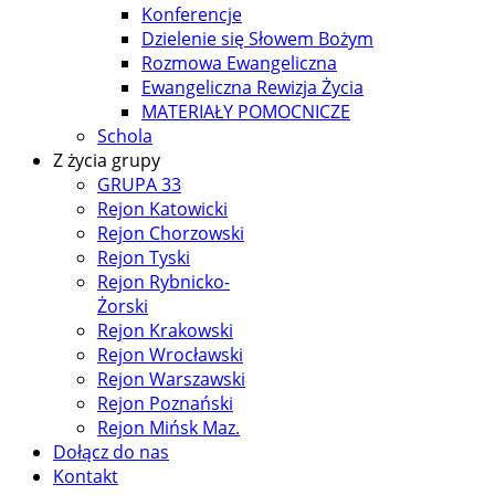
Konferencje
Dzielenie się Słowem Bożym
Rozmowa Ewangeliczna
Ewangeliczna Rewizja Życia
MATERIAŁY POMOCNICZE
Schola
Z życia grupy
GRUPA 33
Rejon Katowicki
Rejon Chorzowski
Rejon Tyski
Rejon Rybnicko-
Żorski
Rejon Krakowski
Rejon Wrocławski
Rejon Warszawski
Rejon Poznański
Rejon Mińsk Maz.
Dołącz do nas
Kontakt