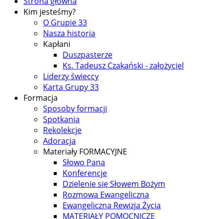
Strona główna
Kim jesteśmy?
O Grupie 33
Nasza historia
Kapłani
Duszpasterze
Ks. Tadeusz Czakański - założyciel
Liderzy świeccy
Karta Grupy 33
Formacja
Sposoby formacji
Spotkania
Rekolekcje
Adoracja
Materiały FORMACYJNE
Słowo Pana
Konferencje
Dzielenie się Słowem Bożym
Rozmowa Ewangeliczna
Ewangeliczna Rewizja Życia
MATERIAŁY POMOCNICZE