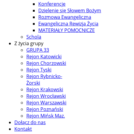
Konferencje
Dzielenie się Słowem Bożym
Rozmowa Ewangeliczna
Ewangeliczna Rewizja Życia
MATERIAŁY POMOCNICZE
Schola
Z życia grupy
GRUPA 33
Rejon Katowicki
Rejon Chorzowski
Rejon Tyski
Rejon Rybnicko-
Żorski
Rejon Krakowski
Rejon Wrocławski
Rejon Warszawski
Rejon Poznański
Rejon Mińsk Maz.
Dołącz do nas
Kontakt