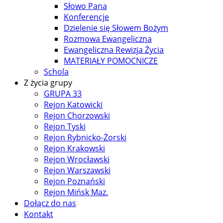
Słowo Pana
Konferencje
Dzielenie się Słowem Bożym
Rozmowa Ewangeliczna
Ewangeliczna Rewizja Życia
MATERIAŁY POMOCNICZE
Schola
Z życia grupy
GRUPA 33
Rejon Katowicki
Rejon Chorzowski
Rejon Tyski
Rejon Rybnicko-Żorski
Rejon Krakowski
Rejon Wrocławski
Rejon Warszawski
Rejon Poznański
Rejon Mińsk Maz.
Dołącz do nas
Kontakt