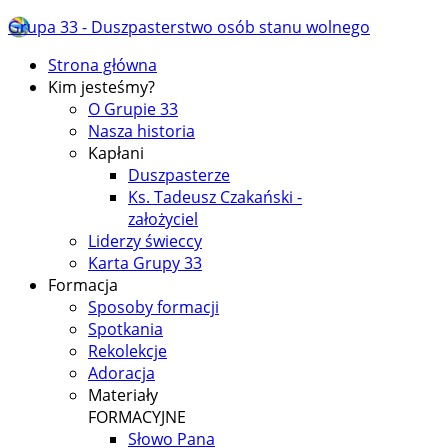
Grupa 33 - Duszpasterstwo osób stanu wolnego
Strona główna
Kim jesteśmy?
O Grupie 33
Nasza historia
Kapłani
Duszpasterze
Ks. Tadeusz Czakański -
założyciel
Liderzy świeccy
Karta Grupy 33
Formacja
Sposoby formacji
Spotkania
Rekolekcje
Adoracja
Materiały
FORMACYJNE
Słowo Pana