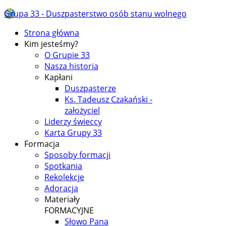
Grupa 33 - Duszpasterstwo osób stanu wolnego
Strona główna
Kim jesteśmy?
O Grupie 33
Nasza historia
Kapłani
Duszpasterze
Ks. Tadeusz Czakański -
założyciel
Liderzy świeccy
Karta Grupy 33
Formacja
Sposoby formacji
Spotkania
Rekolekcje
Adoracja
Materiały
FORMACYJNE
Słowo Pana