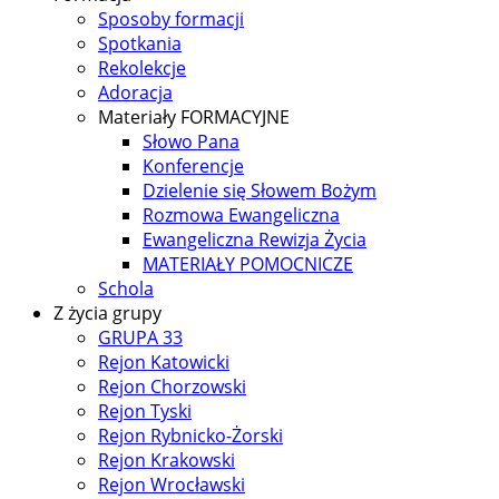
Sposoby formacji
Spotkania
Rekolekcje
Adoracja
Materiały FORMACYJNE
Słowo Pana
Konferencje
Dzielenie się Słowem Bożym
Rozmowa Ewangeliczna
Ewangeliczna Rewizja Życia
MATERIAŁY POMOCNICZE
Schola
Z życia grupy
GRUPA 33
Rejon Katowicki
Rejon Chorzowski
Rejon Tyski
Rejon Rybnicko-Żorski
Rejon Krakowski
Rejon Wrocławski