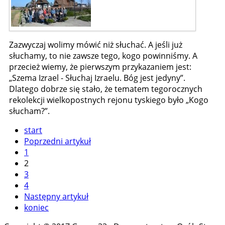
Zazwyczaj wolimy mówić niż słuchać. A jeśli już
słuchamy, to nie zawsze tego, kogo powinniśmy. A
przecież wiemy, że pierwszym przykazaniem jest:
„Szema Izrael - Słuchaj Izraelu. Bóg jest jedyny”.
Dlatego dobrze się stało, że tematem tegorocznych
rekolekcji wielkopostnych rejonu tyskiego było „Kogo
słucham?”.
start
Poprzedni artykuł
1
2
3
4
Następny artykuł
koniec