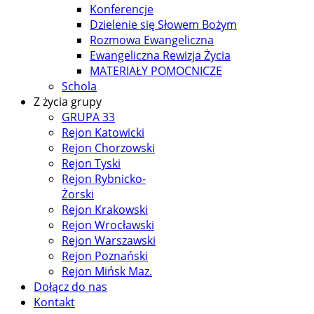
Konferencje
Dzielenie się Słowem Bożym
Rozmowa Ewangeliczna
Ewangeliczna Rewizja Życia
MATERIAŁY POMOCNICZE
Schola
Z życia grupy
GRUPA 33
Rejon Katowicki
Rejon Chorzowski
Rejon Tyski
Rejon Rybnicko-
Żorski
Rejon Krakowski
Rejon Wrocławski
Rejon Warszawski
Rejon Poznański
Rejon Mińsk Maz.
Dołącz do nas
Kontakt