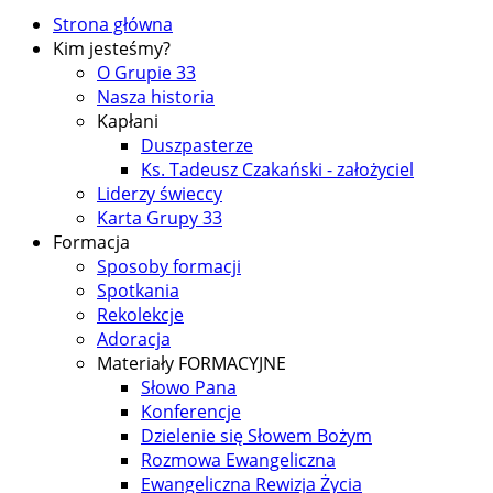
Strona główna
Kim jesteśmy?
O Grupie 33
Nasza historia
Kapłani
Duszpasterze
Ks. Tadeusz Czakański - założyciel
Liderzy świeccy
Karta Grupy 33
Formacja
Sposoby formacji
Spotkania
Rekolekcje
Adoracja
Materiały FORMACYJNE
Słowo Pana
Konferencje
Dzielenie się Słowem Bożym
Rozmowa Ewangeliczna
Ewangeliczna Rewizja Życia