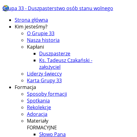
Grupa 33 - Duszpasterstwo osób stanu wolnego
Strona główna
Kim jesteśmy?
O Grupie 33
Nasza historia
Kapłani
Duszpasterze
Ks. Tadeusz Czakański -
założyciel
Liderzy świeccy
Karta Grupy 33
Formacja
Sposoby formacji
Spotkania
Rekolekcje
Adoracja
Materiały
FORMACYJNE
Słowo Pana