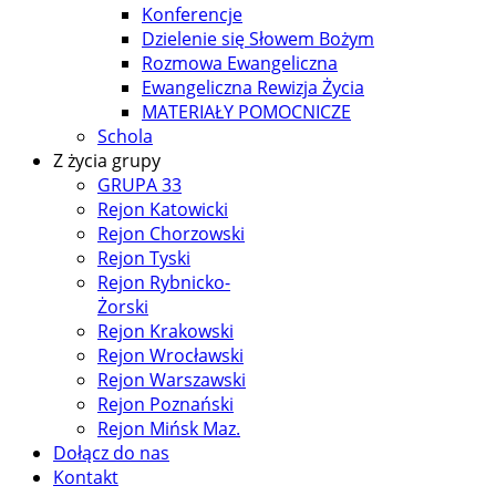
Konferencje
Dzielenie się Słowem Bożym
Rozmowa Ewangeliczna
Ewangeliczna Rewizja Życia
MATERIAŁY POMOCNICZE
Schola
Z życia grupy
GRUPA 33
Rejon Katowicki
Rejon Chorzowski
Rejon Tyski
Rejon Rybnicko-
Żorski
Rejon Krakowski
Rejon Wrocławski
Rejon Warszawski
Rejon Poznański
Rejon Mińsk Maz.
Dołącz do nas
Kontakt