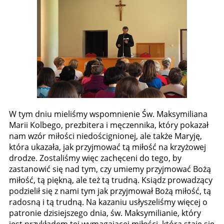
W tym dniu mieliśmy wspomnienie Św. Maksymiliana
Marii Kolbego, prezbitera i męczennika, który pokazał
nam wzór miłości niedoścignionej, ale także Maryję,
która ukazała, jak przyjmować tą miłość na krzyżowej
drodze. Zostaliśmy więc zachęceni do tego, by
zastanowić się nad tym, czy umiemy przyjmować Bożą
miłość, tą piękną, ale też tą trudną. Ksiądz prowadzący
podzielił się z nami tym jak przyjmował Bożą miłość, tą
radosną i tą trudną. Na kazaniu usłyszeliśmy więcej o
patronie dzisiejszego dnia, św. Maksymilianie, który
jest przykładem tej wymagającej miłości, która staje się