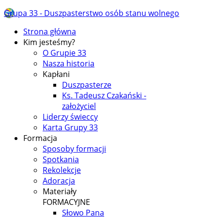
Grupa 33 - Duszpasterstwo osób stanu wolnego
Strona główna
Kim jesteśmy?
O Grupie 33
Nasza historia
Kapłani
Duszpasterze
Ks. Tadeusz Czakański -
założyciel
Liderzy świeccy
Karta Grupy 33
Formacja
Sposoby formacji
Spotkania
Rekolekcje
Adoracja
Materiały
FORMACYJNE
Słowo Pana