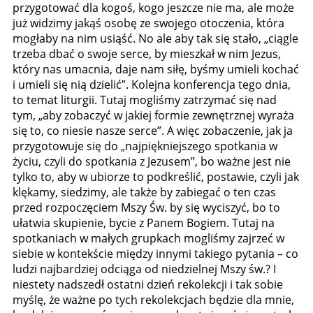
przygotować dla kogoś, kogo jeszcze nie ma, ale może
już widzimy jakąś osobę ze swojego otoczenia, która
mogłaby na nim usiąść. No ale aby tak się stało, „ciągle
trzeba dbać o swoje serce, by mieszkał w nim Jezus,
który nas umacnia, daje nam siłę, byśmy umieli kochać
i umieli się nią dzielić”. Kolejna konferencja tego dnia,
to temat liturgii. Tutaj mogliśmy zatrzymać się nad
tym, „aby zobaczyć w jakiej formie zewnętrznej wyraża
się to, co niesie nasze serce”. A więc zobaczenie, jak ja
przygotowuje się do „najpiękniejszego spotkania w
życiu, czyli do spotkania z Jezusem”, bo ważne jest nie
tylko to, aby w ubiorze to podkreślić, postawie, czyli jak
klękamy, siedzimy, ale także by zabiegać o ten czas
przed rozpoczęciem Mszy Św. by się wyciszyć, bo to
ułatwia skupienie, bycie z Panem Bogiem. Tutaj na
spotkaniach w małych grupkach mogliśmy zajrzeć w
siebie w kontekście między innymi takiego pytania – co
ludzi najbardziej odciąga od niedzielnej Mszy św.? I
niestety nadszedł ostatni dzień rekolekcji i tak sobie
myślę, że ważne po tych rekolekcjach będzie dla mnie,