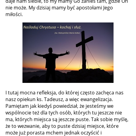
daje nam siebie, to my mamy Go zanieś tam, gdzie On
nie może. My dzisiaj mamy być apostołami Jego
miłości.
I tutaj mocna refleksja, do której często zachęca nas
nasz opiekun ks. Tadeusz, a więc ewangelizacja.
Pamiętam jak kiedyś powiedział, że jesteśmy we
wspólnocie też dla tych osób, których tu jeszcze nie
ma, których miejsca są jeszcze puste. Tak sobie myślę,
że to wezwanie, aby to puste dzisiaj miejsce, które
może już porasta mchem jednak oczyścić i