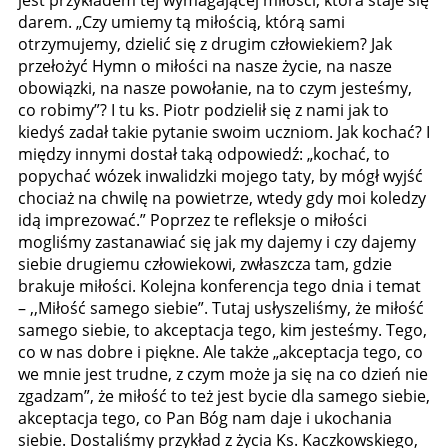
darem. „Czy umiemy tą miłością, którą sami
otrzymujemy, dzielić się z drugim człowiekiem? Jak
przełożyć Hymn o miłości na nasze życie, na nasze
obowiązki, na nasze powołanie, na to czym jesteśmy,
co robimy”? I tu ks. Piotr podzielił się z nami jak to
kiedyś zadał takie pytanie swoim uczniom. Jak kochać? I
między innymi dostał taką odpowiedź: „kochać, to
popychać wózek inwalidzki mojego taty, by mógł wyjść
chociaż na chwilę na powietrze, wtedy gdy moi koledzy
idą imprezować.” Poprzez te refleksje o miłości
mogliśmy zastanawiać się jak my dajemy i czy dajemy
siebie drugiemu człowiekowi, zwłaszcza tam, gdzie
brakuje miłości. Kolejna konferencja tego dnia i temat
– ,,Miłość samego siebie”. Tutaj usłyszeliśmy, że miłość
samego siebie, to akceptacja tego, kim jesteśmy. Tego,
co w nas dobre i piękne. Ale także „akceptacja tego, co
we mnie jest trudne, z czym może ja się na co dzień nie
zgadzam”, że miłość to też jest bycie dla samego siebie,
akceptacja tego, co Pan Bóg nam daje i ukochania
siebie. Dostaliśmy przykład z życia Ks. Kaczkowskiego,