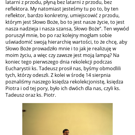
latarni z przodu, płyną bez latarni z przodu, bez
reflektora. My natomiast jesteśmy tu po to, by ten
reflektor, bardzo konkretny, umiejscowić z przodu,
którym jest Słowo Boże, bo to jest nasze życie, to jest
nasza nadzieja i nasza szansa, Słowo Boże”. Ten wywód
poruszył mnie, bo po raz kolejny mogłam sobie
uświadomić swoją hierarchię wartości, to że chcę, aby
Słowo Boże prowadziło mnie i to jak je realizuję w
moim życiu, a więc czy zawsze jest moją lampą? Na
koniec tego pierwszego dnia rekolekcji podczas
Eucharystii ks. Tadeusz prosił nas, byśmy obmodlili
tych, którzy odeszli. Z kolei w środę 14 sierpnia
poznaliśmy naszego księdza rekolekcjonistę, księdza
Piotra i od tej pory, było ich dwóch dla nas, czyli ks.
Tadeusz oraz ks. Piotr.