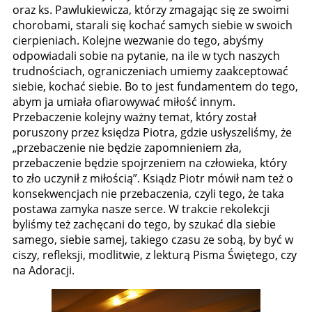
oraz ks. Pawlukiewicza, którzy zmagając się ze swoimi
chorobami, starali się kochać samych siebie w swoich
cierpieniach. Kolejne wezwanie do tego, abyśmy
odpowiadali sobie na pytanie, na ile w tych naszych
trudnościach, ograniczeniach umiemy zaakceptować
siebie, kochać siebie. Bo to jest fundamentem do tego,
abym ja umiała ofiarowywać miłość innym.
Przebaczenie kolejny ważny temat, który został
poruszony przez księdza Piotra, gdzie usłyszeliśmy, że
„przebaczenie nie będzie zapomnieniem zła,
przebaczenie będzie spojrzeniem na człowieka, który
to zło uczynił z miłością”. Ksiądz Piotr mówił nam też o
konsekwencjach nie przebaczenia, czyli tego, że taka
postawa zamyka nasze serce. W trakcie rekolekcji
byliśmy też zachęcani do tego, by szukać dla siebie
samego, siebie samej, takiego czasu ze sobą, by być w
ciszy, refleksji, modlitwie, z lekturą Pisma Świętego, czy
na Adoracji.