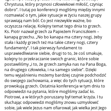
Chrystusa, który przynosi człowiekowi miłość, czyniąc
dobro”. I tutaj po konferencji mogliśmy między innymi
rozmawiać o tym, jakie sytuacje w życiu naszej grupy
sprawiają nam ból. Co jest niezwykle ważne, bo
oczyszcza relację. Kolejny temat tego dnia to grzech.
Ks. Piotr nazwał grzech za Papieżem Franciszkiem –
kanapą grzechu. „No bo kanapa ma cztery nogi, żeby
stała i każdy grzech też ma takie cztery nogi, cztery
fundamenty”. I tak pierwszy fundament to
usprawiedliwianie siebie, drugi to to, że coś smakuje,
kolejny to przekraczanie swoich granic, które sobie
postawiliśmy „i to, że grzech zamyka nas na Pana Boga,
na drugiego człowieka, i na samego siebie”. Dzięki
temu wyjaśnieniu możemy bardziej czujnie podchodzić
do swojego zachowania, a więc do tych sytuacji, które
prowokują grzech. Ostatnia konferencja w tym dniu to
odpowiedzi na pytania, które mogliśmy zadać ks.
Piotrowi, a w których poruszany był temat krzyża. I tu
słuchając odpowiedzi mogliśmy znowu uzmysłowić
sobie, jak wiele Jezus nam ofiarował, jak wielka jest Jego