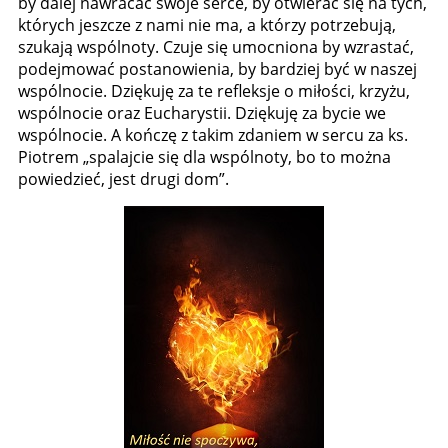
by dalej nawracać swoje serce, by otwierać się na tych,
których jeszcze z nami nie ma, a którzy potrzebują,
szukają wspólnoty. Czuje się umocniona by wzrastać,
podejmować postanowienia, by bardziej być w naszej
wspólnocie. Dziękuję za te refleksje o miłości, krzyżu,
wspólnocie oraz Eucharystii. Dziękuję za bycie we
wspólnocie. A kończę z takim zdaniem w sercu za ks.
Piotrem „spalajcie się dla wspólnoty, bo to można
powiedzieć, jest drugi dom”.