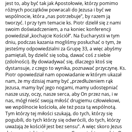
jest to, aby być tak jak Apostołowie, którzy pomimo
różnych początków powracali do Jezusa i być we
wspólnocie, która „nas potrzebuje”, by razem ją
tworzyć. I przy tym temacie ks. Piotr dzielił się z nami
swoim doświadczeniem, a na koniec konferencji
powiedział „kochajcie Kościół”. Na Eucharystii w tym
dniu, podczas kazania mogliśmy posłuchać o tym, że
jesteśmy odpowiedzialni za Grupę 33, a więc abyśmy
pamiętali, by dzielić się sobą, dawać coś z siebie
(zdolności). By dowiadywać się, dlaczego ktoś się
dystansuje, z czego to wynika, poznawać przyczynę. Ks.
Piotr opowiedział nam opowiadanie w którym ukazał
nam, że my dzisiaj mamy być „przedłużeniem rąk
Jezusa, mamy być jego nogami, mamy udostępniać
nasze uszy, oczy, nasze serca, aby On przez nas, i w
nas, mógł nieść swoją miłość drugiemu człowiekowi,
we wspólnocie kościoła, ale też poza tą wspólnotą.
Tym którzy tej miłości szukają, do tych, którzy się
pogubili, do tych którzy się odwrócili, do tych, którzy
uważają że kościół jest bez sensu”. A więc skoro Jezus