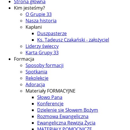
Strona główna
Kim jesteśmy?
O Grupie 33
Nasza historia
Kapłani
Duszpasterze
Ks. Tadeusz Czakański - założyciel
Liderzy świeccy
Karta Grupy 33
Formacja
Sposoby formacji
Spotkania
Rekolekcje
Adoracja
Materiały FORMACYJNE
Słowo Pana
Konferencje
Dzielenie się Słowem Bożym
Rozmowa Ewangeliczna
Ewangeliczna Rewizja Życia
MATERIAŁY POMOCNICZE