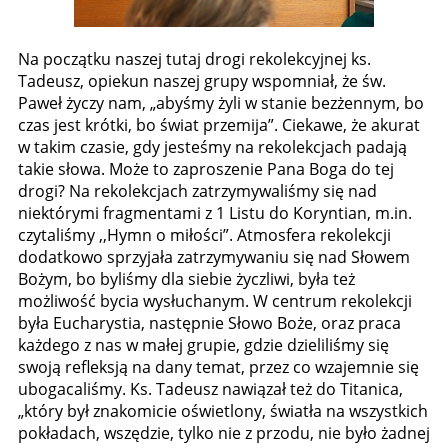
Na początku naszej tutaj drogi rekolekcyjnej ks.
Tadeusz, opiekun naszej grupy wspomniał, że św.
Paweł życzy nam, „abyśmy żyli w stanie bezżennym, bo
czas jest krótki, bo świat przemija”. Ciekawe, że akurat
w takim czasie, gdy jesteśmy na rekolekcjach padają
takie słowa. Może to zaproszenie Pana Boga do tej
drogi? Na rekolekcjach zatrzymywaliśmy się nad
niektórymi fragmentami z 1 Listu do Koryntian, m.in.
czytaliśmy ,,Hymn o miłości”. Atmosfera rekolekcji
dodatkowo sprzyjała zatrzymywaniu się nad Słowem
Bożym, bo byliśmy dla siebie życzliwi, była też
możliwość bycia wysłuchanym. W centrum rekolekcji
była Eucharystia, następnie Słowo Boże, oraz praca
każdego z nas w małej grupie, gdzie dzieliliśmy się
swoją refleksją na dany temat, przez co wzajemnie się
ubogacaliśmy. Ks. Tadeusz nawiązał też do Titanica,
„który był znakomicie oświetlony, światła na wszystkich
pokładach, wszędzie, tylko nie z przodu, nie było żadnej