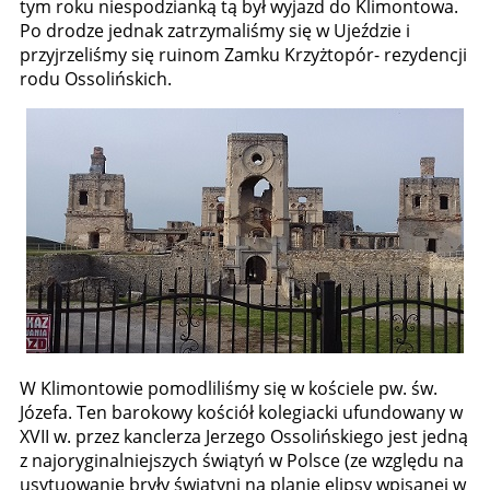
tym roku niespodzianką tą był wyjazd do Klimontowa.
Po drodze jednak zatrzymaliśmy się w Ujeździe i
przyjrzeliśmy się ruinom Zamku Krzyżtopór- rezydencji
rodu Ossolińskich.
W Klimontowie pomodliliśmy się w kościele pw. św.
Józefa. Ten barokowy kościół kolegiacki ufundowany w
XVII w. przez kanclerza Jerzego Ossolińskiego jest jedną
z najoryginalniejszych świątyń w Polsce (ze względu na
usytuowanie bryły świątyni na planie elipsy wpisanej w