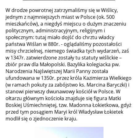
W drodze powrotnej zatrzymaliśmy się w Wiślicy,
jednym z najmniejszych miast w Polsce (ok. 500
mieszkańców), a niegdyś miejscu o dużym znaczeniu
politycznym, administracyjnym, religijnym i
społecznym: tutaj miało dojść do chrztu władcy
państwa Wiślan w 880r. - oglądaliśmy pozostałości
misy chrzcielnej, niemego świadka tych wydarzeń, zaś
w 1347r. zatwierdzone zostały tu statuty wiślickie –
zbiór praw dla Małopolski. Bazylika kolegiacka pw.
Narodzenia Najświętszej Marii Panny została
ufundowana w 1350r. przez króla Kazimierza Wielkiego
(w ramach pokuty za zabójstwo ks. Marcina Baryczki) i
stanowi pierwszy dwunawowy kościół w Polsce. W
ołtarzu głównym kościoła znajduje się figura Matki
Boskiej Uśmiechniętej, tzw. Madonna Łokietkowa, gdyż
przed tym posągiem Maryi król Władysław Łokietek
modlił się o zjednoczenie kraju.