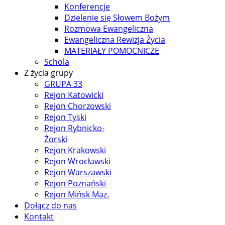
Konferencje
Dzielenie się Słowem Bożym
Rozmowa Ewangeliczna
Ewangeliczna Rewizja Życia
MATERIAŁY POMOCNICZE
Schola
Z życia grupy
GRUPA 33
Rejon Katowicki
Rejon Chorzowski
Rejon Tyski
Rejon Rybnicko-
Żorski
Rejon Krakowski
Rejon Wrocławski
Rejon Warszawski
Rejon Poznański
Rejon Mińsk Maz.
Dołącz do nas
Kontakt