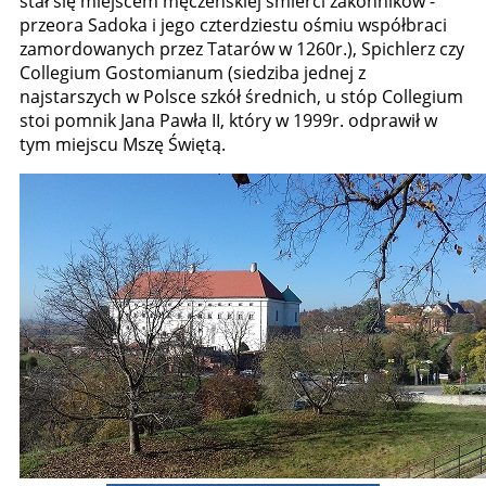
stał się miejscem męczeńskiej śmierci zakonników -
przeora Sadoka i jego czterdziestu ośmiu współbraci
zamordowanych przez Tatarów w 1260r.), Spichlerz czy
Collegium Gostomianum (siedziba jednej z
najstarszych w Polsce szkół średnich, u stóp Collegium
stoi pomnik Jana Pawła II, który w 1999r. odprawił w
tym miejscu Mszę Świętą.