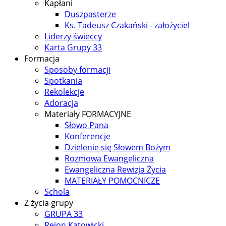
Kapłani
Duszpasterze
Ks. Tadeusz Czakański - założyciel
Liderzy świeccy
Karta Grupy 33
Formacja
Sposoby formacji
Spotkania
Rekolekcje
Adoracja
Materiały FORMACYJNE
Słowo Pana
Konferencje
Dzielenie się Słowem Bożym
Rozmowa Ewangeliczna
Ewangeliczna Rewizja Życia
MATERIAŁY POMOCNICZE
Schola
Z życia grupy
GRUPA 33
Rejon Katowicki