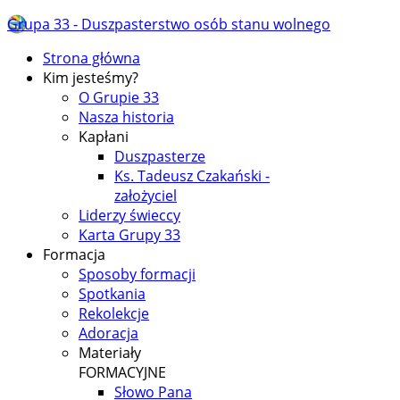
Grupa 33 - Duszpasterstwo osób stanu wolnego
Strona główna
Kim jesteśmy?
O Grupie 33
Nasza historia
Kapłani
Duszpasterze
Ks. Tadeusz Czakański -
założyciel
Liderzy świeccy
Karta Grupy 33
Formacja
Sposoby formacji
Spotkania
Rekolekcje
Adoracja
Materiały
FORMACYJNE
Słowo Pana