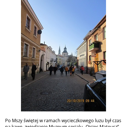
Po Mszy świętej w ramach wycieczkowego luzu był czas
na kawę, zwiedzanie Muzeum serialu „Ojciec Mateusz”,