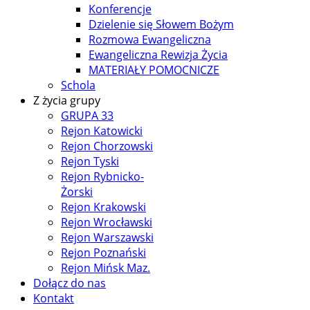
Konferencje
Dzielenie się Słowem Bożym
Rozmowa Ewangeliczna
Ewangeliczna Rewizja Życia
MATERIAŁY POMOCNICZE
Schola
Z życia grupy
GRUPA 33
Rejon Katowicki
Rejon Chorzowski
Rejon Tyski
Rejon Rybnicko-
Żorski
Rejon Krakowski
Rejon Wrocławski
Rejon Warszawski
Rejon Poznański
Rejon Mińsk Maz.
Dołącz do nas
Kontakt