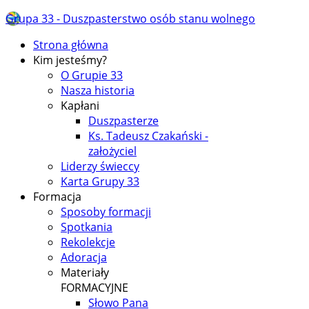
Grupa 33 - Duszpasterstwo osób stanu wolnego
Strona główna
Kim jesteśmy?
O Grupie 33
Nasza historia
Kapłani
Duszpasterze
Ks. Tadeusz Czakański -
założyciel
Liderzy świeccy
Karta Grupy 33
Formacja
Sposoby formacji
Spotkania
Rekolekcje
Adoracja
Materiały
FORMACYJNE
Słowo Pana