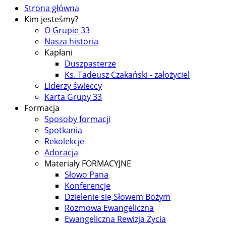
Strona główna
Kim jesteśmy?
O Grupie 33
Nasza historia
Kapłani
Duszpasterze
Ks. Tadeusz Czakański - założyciel
Liderzy świeccy
Karta Grupy 33
Formacja
Sposoby formacji
Spotkania
Rekolekcje
Adoracja
Materiały FORMACYJNE
Słowo Pana
Konferencje
Dzielenie się Słowem Bożym
Rozmowa Ewangeliczna
Ewangeliczna Rewizja Życia