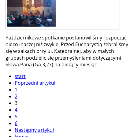
Październikowe spotkanie postanowiliśmy rozpocząć
nieco inaczej niż zwykle. Przed Eucharystią zebraliśmy
się w salkach przy ul. Katedralnej, aby w małych
grupach podzielić się przemyśleniami dotyczącymi
Słowa Pana (Ga 3,27) na bieżący miesiąc.
start
Poprzedni artykuł
1
2
3
4
5
6
Następny artykuł
koniec