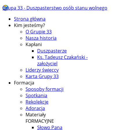
Grupa 33 - Duszpasterstwo osób stanu wolnego
Strona główna
Kim jesteśmy?
O Grupie 33
Nasza historia
Kapłani
Duszpasterze
Ks. Tadeusz Czakański -
założyciel
Liderzy świeccy
Karta Grupy 33
Formacja
Sposoby formacji
Spotkania
Rekolekcje
Adoracja
Materiały
FORMACYJNE
Słowo Pana