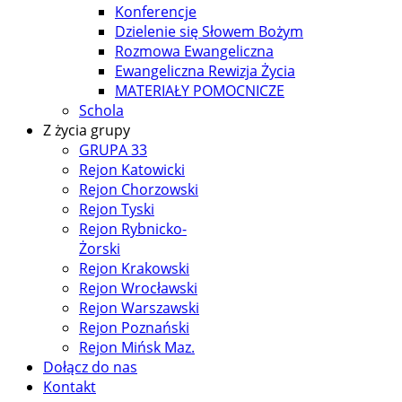
Konferencje
Dzielenie się Słowem Bożym
Rozmowa Ewangeliczna
Ewangeliczna Rewizja Życia
MATERIAŁY POMOCNICZE
Schola
Z życia grupy
GRUPA 33
Rejon Katowicki
Rejon Chorzowski
Rejon Tyski
Rejon Rybnicko-
Żorski
Rejon Krakowski
Rejon Wrocławski
Rejon Warszawski
Rejon Poznański
Rejon Mińsk Maz.
Dołącz do nas
Kontakt