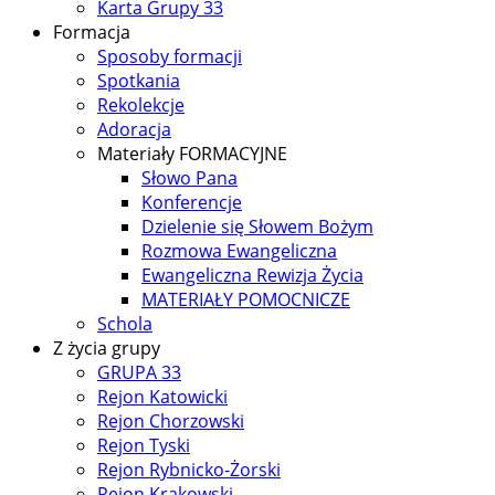
Karta Grupy 33
Formacja
Sposoby formacji
Spotkania
Rekolekcje
Adoracja
Materiały FORMACYJNE
Słowo Pana
Konferencje
Dzielenie się Słowem Bożym
Rozmowa Ewangeliczna
Ewangeliczna Rewizja Życia
MATERIAŁY POMOCNICZE
Schola
Z życia grupy
GRUPA 33
Rejon Katowicki
Rejon Chorzowski
Rejon Tyski
Rejon Rybnicko-Żorski
Rejon Krakowski